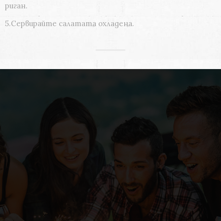
риган.
5.Сервирайте салатата охладена.