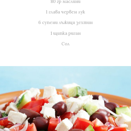
80 гр маслини
1 глава червен лук
6 супени лъжици зехтин
1 щипка риган
Сол