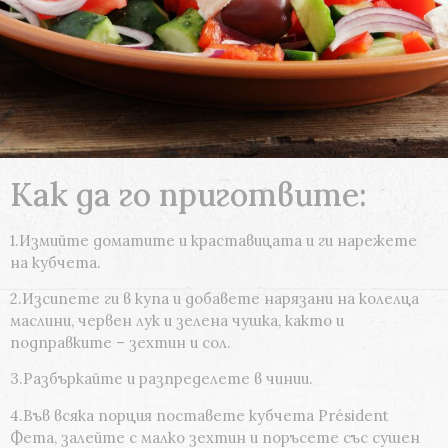
Как да го приготвите:
1.Измийте доматите и краставицата и ги нарежете
на кубчета.
2.Изсипете ги в купа и добавете нарязани на колелца
маслини, червен лук и зелена чушка, както и
подправките – зехтин и сол.
3.Разбъркайте и разпределете в чинии.
4.Във всяка порция поставете кубчета Président
Фета, залейте с малко зехтин и поръсете със сушен