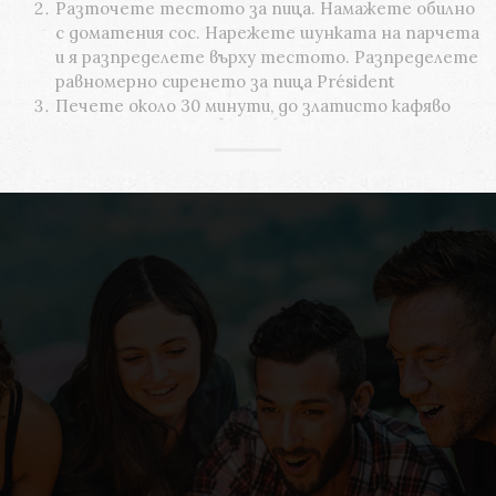
Разточете тестото за пица. Намажете обилно
с доматения сос. Нарежете шунката на парчета
и я разпределете върху тестото. Разпределете
равномерно сиренето за пица Président
Печете около 30 минути, до златисто кафяво