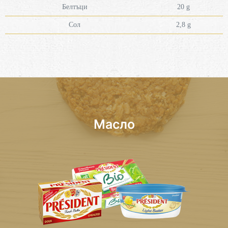
Белтъци
20 g
Сол
2,8 g
Масло