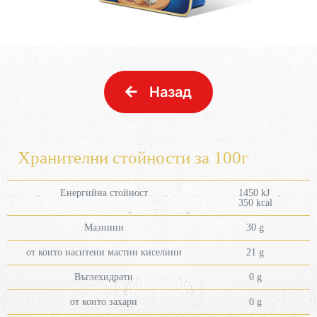
Назад
Хранителни стойности за 100г
Енергийна стойност
1450 kJ
350 kcal
Мазнини
30 g
от които наситени мастни киселини
21 g
Въглехидрати
0 g
от които захари
0 g