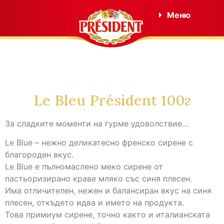
Меню
Le Bleu Président 100г
За сладките моменти на гурме удоволствие…
Le Blue – нежно деликатесно френско сирене с
благороден вкус.
Le Blue е пълномаслено мекo сирене от
пастьоризирано краве мляко със синя плесен.
Има отличителен, нежен и балансиран вкус на синя
плесен, откъдето идва и името на продукта.
Това примиум сирене, точно както и италианската