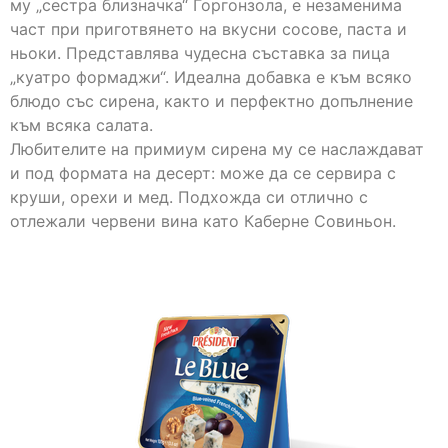
му „сестра близначка“ Горгонзола, е незаменима
част при приготвянето на вкусни сосове, паста и
ньоки. Представлява чудесна съставка за пица
„куатро формаджи“. Идеална добавка е към всяко
блюдо със сирена, както и перфектно допълнение
към всяка салата.
Любителите на примиум сирена му се наслаждават
и под формата на десерт: може да се сервира с
круши, орехи и мед. Подхожда си отлично с
отлежали червени вина като Каберне Совиньон.