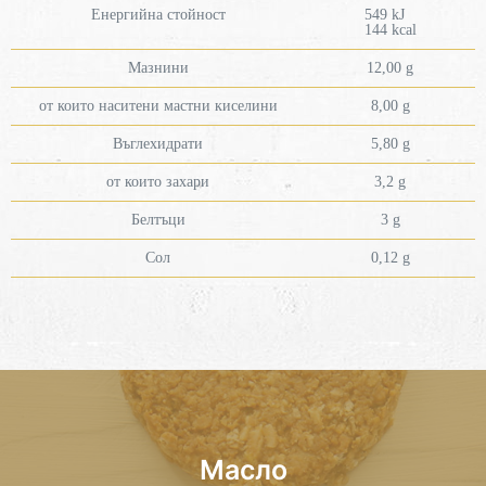
Енергийна стойност
549 kJ
144 kcal
Мазнини
12,00 g
от които наситени мастни киселини
8,00 g
Въглехидрати
5,80 g
от които захари
3,2 g
Белтъци
3 g
Сол
0,12 g
Масло