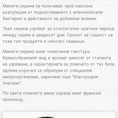
Mеките сирена се получават чрез смесена
коагулация от подкисляването с млечнокисели
бактерии и действието на добавени ензими.
Тези сирена узряват за относително краткия период
между седем и двадесет дни. Срокът на годност на
този тип продукти е няколко седмици.
Меките сирена имат хомогенна текстура.
Кремообразният вид и аромат зависят от степента
на узряване, а характерната за повечето от тях бяла
ядлива коричка се образува от специални
микроорганизми, наричани още “благородни
плесени”.
По света повечето меки сирена имат френски
произход.