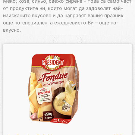
Меко, козе, синьо, свежо сирене – това са само част
от продуктите ни, които могат да задоволят най-
изисканите вкусове и да направят вашия празник
още по-специален, а ежедневието Ви – още по-
вкусно.